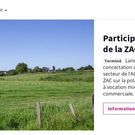
re
Particip
de la Z
Lan
Terminé
concertation
secteur de l’
ZAC sur la pol
à vocation mix
commerciale.
Information