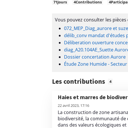
C
71
Jours
4
Contributions
4
Participa
h
i
Vous pouvez consulter les pièces 
f
072_MEP_Diag_aurore et suze
f
délib_conv mandat d'études p
r
Déliberation ouverture conce
e
diag_A20.104AE_Suette Auror
s
Dossier concertation Aurore
c
Étude Zone Humide - Secteur 
l
é
Les contributions
4
s
e
Haies et marres de biodiver
t
L
S
22 avril 2023, 17:16
i
t
La construction de zone artisa
r
biodiversité, la communauté d
a
e
dans des valeurs écologiques et