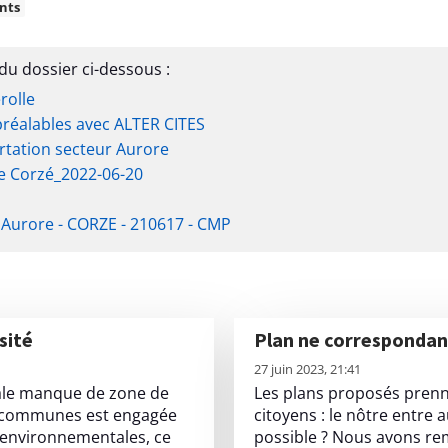
nts
du dossier ci-dessous :
rolle
réalables avec ALTER CITES
rtation secteur Aurore
e Corzé_2022-06-20
Aurore - CORZE - 210617 - CMP
sité
Plan ne corresponda
L
27 juin 2023, 21:41
i
nale manque de zone de
Les plans proposés prenne
r
e communes est engagée
citoyens : le nôtre entre 
e
 environnementales, ce
possible ? Nous avons rem